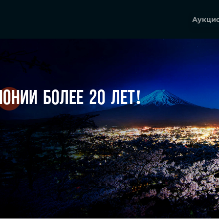
Аукци
понии
более 20 лет!