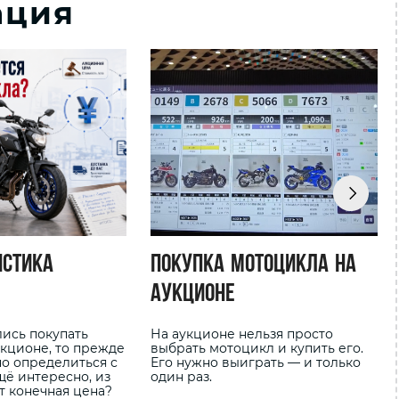
ация
истика
Покупка мотоцикла на
аукционе
лись покупать
На аукционе нельзя просто
укционе, то прежде
выбрать мотоцикл и купить его.
но определиться с
Его нужно выиграть — и только
щё интересно, из
один раз.
т конечная цена?