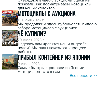
Очередное видео с аукциона. Здесь мы
показали, как досматриваем мотоциклы
для наших клиентов.
Мотоциклы с аукциона
10 июня 2026 г.
Мы продолжим здесь публиковать видео о
заборе мотоциклов с аукционов.
Чё купили?
29 июля 2025 г.
Надеюсь вам нравятся наши видео "с
полей". Мы рады показывать процесс
работы.
Прибыл контейнер из Японии
9 июля 2025 г.
Самые быстрые доставки из Японии
Аукцион это не для
мотоциклов - это к нам
Что такое старт
Все новости >>
тебя?
цена?
Если вы сомневаетесь брать
Просматривая наш са
мотоцикл из наличия или
мотоциклов на аукци
заказать с аукциона, то эта статься
motopodbor.com, вы 
точно для вас.
заметить, что стартов
иногда указана как 0 