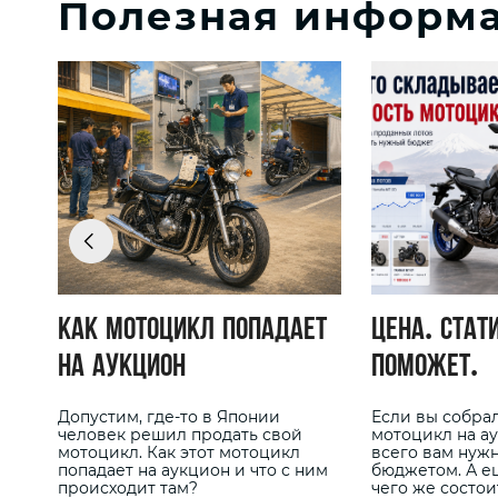
Полезная информ
Как мотоцикл попадает
Цена. Стат
на аукцион
поможет.
Допустим, где-то в Японии
Если вы собра
человек решил продать свой
мотоцикл на а
мотоцикл. Как этот мотоцикл
всего вам нуж
попадает на аукцион и что с ним
бюджетом. А е
происходит там?
чего же состои