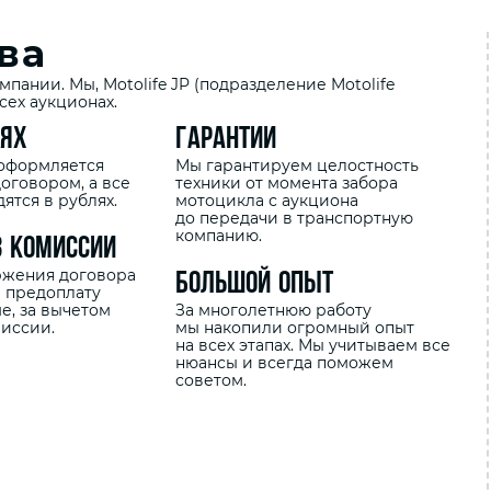
ва
пании. Мы, Motolife JP (подразделение Motolife
сех аукционах.
лях
Гарантии
 оформляется
Мы гарантируем целостность
оговором, а все
техники от момента забора
ятся в рублях.
мотоцикла с аукциона
до передачи в транспортную
компанию.
з комиссии
ржения договора
Большой опыт
 предоплату
е, за вычетом
За многолетнюю работу
иссии.
мы накопили огромный опыт
на всех этапах. Мы учитываем все
нюансы и всегда поможем
советом.