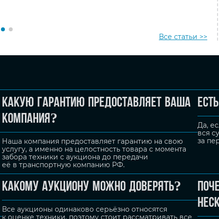
Все статьи >>
Какую гарантию предоставляет ваша
Ест
компания?
Да, е
вся с
за пе
Наша компания предоставляет гарантию на свою
услугу, а именно на целостность товара с момента
забора техники с аукциона до передачи
её в транспортную компанию РФ.
Какому аукциону можно доверять?
Поч
неск
Все аукционы одинаково серьёзно относятся
к оценке техники, поэтому стоит рассматривать все