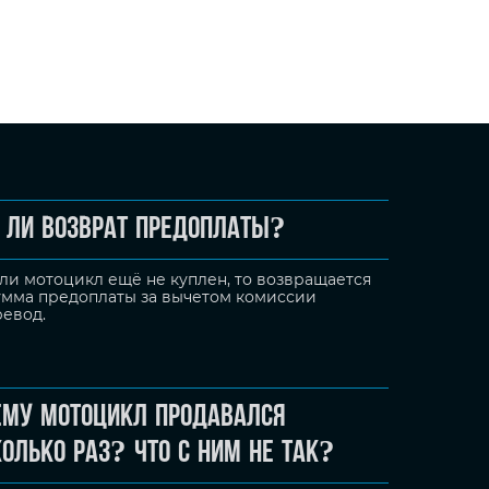
низкая для конкретн
Почему так?
ь ли возврат предоплаты?
сли мотоцикл ещё не куплен, то возвращается
умма предоплаты за вычетом комиссии
ревод.
ему мотоцикл продавался
олько раз? Что с ним не так?