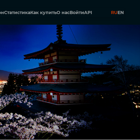
он
Статистика
Как купить
О нас
Войти
API
RU
EN