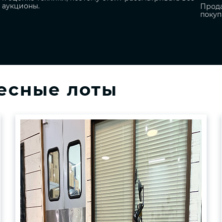
аукционы.
Прода
покуп
есные лоты